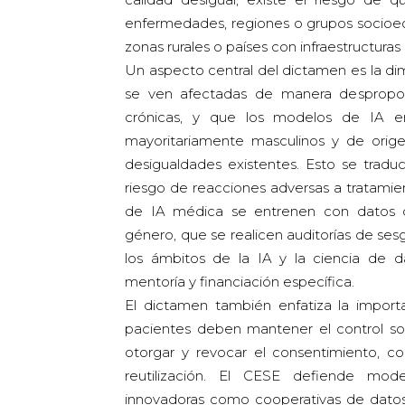
enfermedades, regiones o grupos socioec
zonas rurales o países con infraestructuras 
Un aspecto central del dictamen es la di
se ven afectadas de manera despropor
crónicas, y que los modelos de IA 
mayoritariamente masculinos y de orig
desigualdades existentes. Esto se traduc
riesgo de reacciones adversas a tratamie
de IA médica se entrenen con datos d
género, que se realicen auditorías de se
los ámbitos de la IA y la ciencia de
mentoría y financiación específica.
El dictamen también enfatiza la import
pacientes deben mantener el control sob
otorgar y revocar el consentimiento, c
reutilización. El CESE defiende mod
innovadoras como cooperativas de datos 