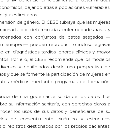
onómicos, dejando atrás a poblaciones vulnerables,
digitales limitadas.
mensión de género. El CESE subraya que las mujeres
cionada por determinadas enfermedades raras y
entrenados con conjuntos de datos sesgados —
en europeo— pueden reproducir o incluso agravar
e en diagnósticos tardíos, errores clínicos y mayor
ntos. Por ello, el CESE recomienda que los modelos
iversos y equilibrados desde una perspectiva de
sgos y que se fomente la participación de mujeres en
 datos médicos mediante programas de formación,
ancia de una gobernanza sólida de los datos. Los
re su información sanitaria, con derechos claros a
onocer los usos de sus datos y beneficiarse de su
elos de consentimiento dinámico y estructuras
o registros gestionados por los propios pacientes,