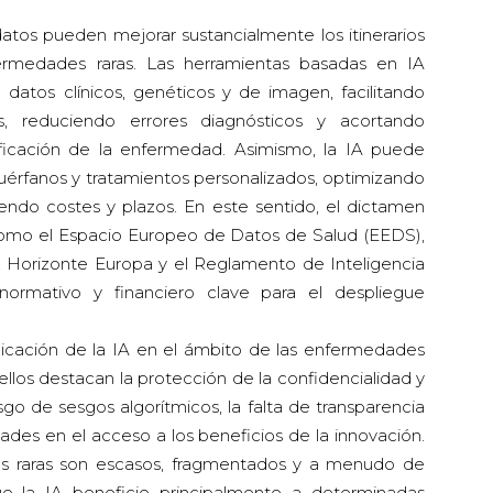
tos pueden mejorar sustancialmente los itinerarios
fermedades raras. Las herramientas basadas en IA
datos clínicos, genéticos y de imagen, facilitando
, reduciendo errores diagnósticos y acortando
ificación de la enfermedad. Asimismo, la IA puede
uérfanos y tratamientos personalizados, optimizando
endo costes y plazos. En este sentido, el dictamen
 como el Espacio Europeo de Datos de Salud (EEDS),
 Horizonte Europa y el Reglamento de Inteligencia
 normativo y financiero clave para el despliegue
licación de la IA en el ámbito de las enfermedades
e ellos destacan la protección de la confidencialidad y
esgo de sesgos algorítmicos, la falta de transparencia
ades en el acceso a los beneficios de la innovación.
s raras son escasos, fragmentados y a menudo de
que la IA beneficie principalmente a determinadas