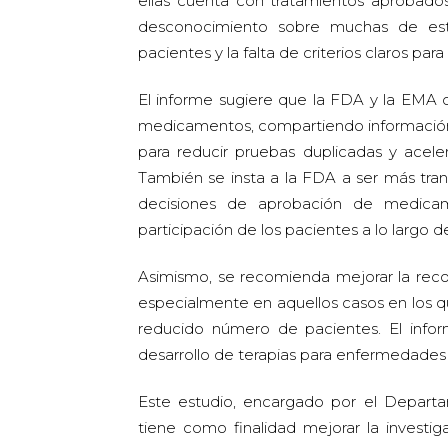
ellas cuenta con tratamientos aprobados.
desconocimiento sobre muchas de est
pacientes y la falta de criterios claros pa
El informe sugiere que la FDA y la EMA c
medicamentos, compartiendo información y
para reducir pruebas duplicadas y aceler
También se insta a la FDA a ser más tran
decisiones de aprobación de medicam
participación de los pacientes a lo largo 
Asimismo, se recomienda mejorar la recop
especialmente en aquellos casos en los qu
reducido número de pacientes. El infor
desarrollo de terapias para enfermedades r
Este estudio, encargado por el Depart
tiene como finalidad mejorar la investig