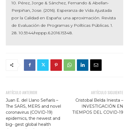
10. Pérez, Jorge & Sánchez, Fernando & Abellan-
Perpiñan, Jose. (2016). Esperanza de Vida Ajustada
por la Calidad en España: una aproximación. Revista
de Evaluación de Programas y Políticas Públicas. 1.
28. 10.5944/reppp.6.2016.15348.
ARTÍCULO ANTERIOR
ARTÍCULO SIGUIENTE
Juan E. del Llano Señarís –
Cristobal Belda Iniesta –
The SARS, MERS and novel
INVESTIGACIÓN EN
coronavirus (COVID-19)
TIEMPOS DEL COVID-19
epidemics, the newest and
big- gest global health