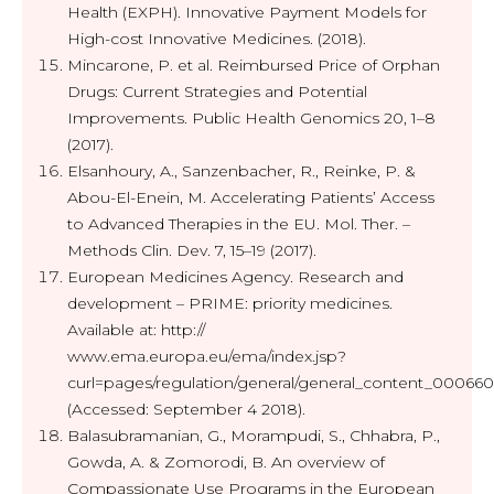
Health (EXPH). Innovative Payment Models for
High-cost Innovative Medicines. (2018).
Mincarone, P. et al. Reimbursed Price of Orphan
Drugs: Current Strategies and Potential
Improvements. Public Health Genomics 20, 1–8
(2017).
Elsanhoury, A., Sanzenbacher, R., Reinke, P. &
Abou-El-Enein, M. Accelerating Patients’ Access
to Advanced Therapies in the EU. Mol. Ther. –
Methods Clin. Dev. 7, 15–19 (2017).
European Medicines Agency. Research and
development – PRIME: priority medicines.
Available at: http://
www.ema.europa.eu/ema/index.jsp?
curl=pages/regulation/general/general_content_000
(Accessed: September 4 2018).
Balasubramanian, G., Morampudi, S., Chhabra, P.,
Gowda, A. & Zomorodi, B. An overview of
Compassionate Use Programs in the European