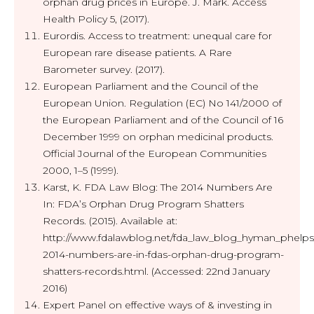
orphan drug prices in Europe. J. Mark. Access
Health Policy 5, (2017).
Eurordis. Access to treatment: unequal care for
European rare disease patients. A Rare
Barometer survey. (2017).
European Parliament and the Council of the
European Union. Regulation (EC) No 141/2000 of
the European Parliament and of the Council of 16
December 1999 on orphan medicinal products.
Official Journal of the European Communities
2000, 1–5 (1999).
Karst, K. FDA Law Blog: The 2014 Numbers Are
In: FDA’s Orphan Drug Program Shatters
Records. (2015). Available at:
http://www.fdalawblog.net/fda_law_blog_hyman_phelps/
2014-numbers-are-in-fdas-orphan-drug-program-
shatters-records.html. (Accessed: 22nd January
2016)
Expert Panel on effective ways of & investing in