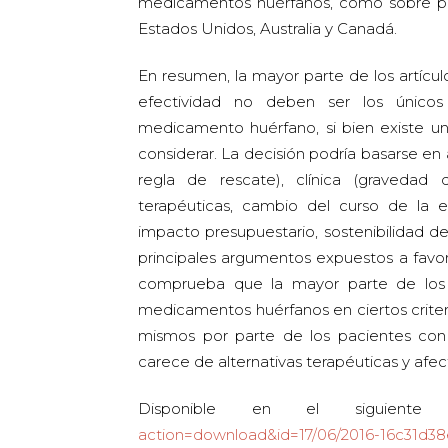
medicamentos huérfanos, como sobre polít
Estados Unidos, Australia y Canadá.
En resumen, la mayor parte de los artícul
efectividad no deben ser los únicos u
medicamento huérfano, si bien existe un 
considerar. La decisión podría basarse en
regla de rescate), clínica (gravedad 
terapéuticas, cambio del curso de la
impacto presupuestario, sostenibilidad d
principales argumentos expuestos a favor
comprueba que la mayor parte de los p
medicamentos huérfanos en ciertos criterio
mismos por parte de los pacientes con 
carece de alternativas terapéuticas y afe
Disponible en el siguient
action=download&id=17/06/2016-16c31d3