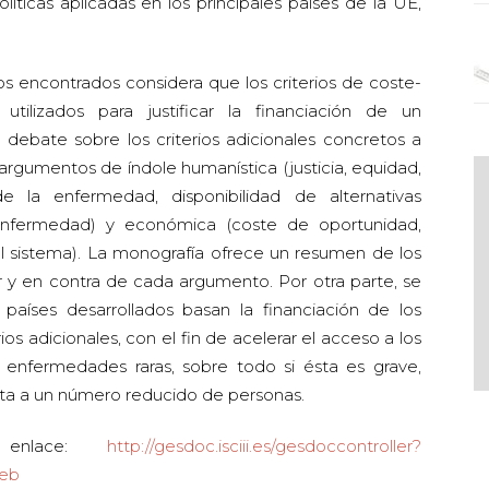
icas aplicadas en los principales países de la UE,
os encontrados considera que los criterios de coste-
tilizados para justificar la financiación de un
debate sobre los criterios adicionales concretos a
 argumentos de índole humanística (justicia, equidad,
de la enfermedad, disponibilidad de alternativas
 enfermedad) y económica (coste de oportunidad,
el sistema). La monografía ofrece un resumen de los
 y en contra de cada argumento. Por otra parte, se
aíses desarrollados basan la financiación de los
s adicionales, con el fin de acelerar el acceso a los
enfermedades raras, sobre todo si ésta es grave,
cta a un número reducido de personas.
e enlace:
http://gesdoc.isciii.es/gesdoccontroller?
8eb