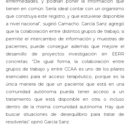
esenciales para el acceso terapéutico, porque es la
única manera de que un paciente que está en una
comunidad autónoma pueda tener acceso a un
tratamiento que está disponible en otra, o incluso
dentro de la misma comunidad autónoma. Hay que
buscar situaciones de desequilibrio para tratar de
resolverlas” opinó García Sanz.
Según María Jesús Sobrido, una de las claves para
mejorar el diagnóstico y la atención a pacientes con
EERR es aprovechar las TICs. “Necesitamos repensar
nuestro modelo organizativo y de diagnóstico para
poner el foco en las EERR, intentando integrar, a través
de las nuevas tecnologías, la experiencia y el
conocimiento de profesionales que pueden estar en
distintas ubicaciones, incluso en otro país”. Asimismo,
en opinión de Sobrido, de manera complementaria a la
coordinación mencionada por Camacho y García Sanz,