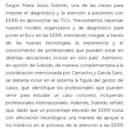
se debería incluir en el sistema la figura del gestor de
casos, que identifique los profesionales que pueden
servir para estudiar un caso concreto, incluyendo
profesionales internacionales. Además, Sobrido señaló
que, dado que un porcentaje elevado de EERR cursa
con afectación neurológica, una manera de apoyar a
los médicos en el proceso de la atención a las EERR
desde las sociedades científicas es fomentar la
implicación activa del neurólogo, desde el ensayo
clínico hasta el acceso a un fármaco, en colaboración
con la industria. “Desde el Grupo de Genética de la
Sociedad Española de Neurología, creemos que los
clínicos neurólogos somos un agente fundamental para
recuperar la I+D. Por tanto, una de las prioridades es
incentivar que los neurólogos participen más en la
investigación en EERR. Esto implica, además de
actividades formativas, su participación activa en todas