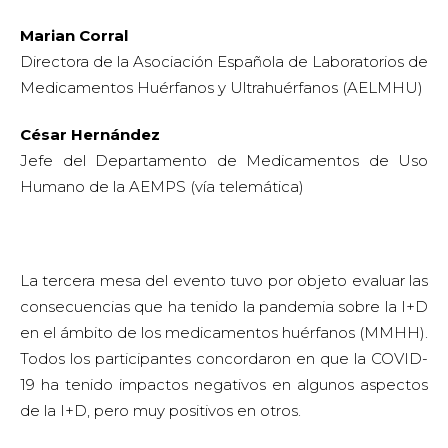
La tercera mesa del evento tuvo por objeto evaluar las
consecuencias que ha tenido la pandemia sobre la I+D
en el ámbito de los medicamentos huérfanos (MMHH).
Todos los participantes concordaron en que la COVID-
19 ha tenido impactos negativos en algunos aspectos
de la I+D, pero muy positivos en otros.
Según Pablo Lapunzina, la pandemia no ha sido un
desastre para la investigación en EERR. “Es verdad que
se han invertido fondos específicos para la
investigación en COVID, pero hemos intentado
mantener los fondos para I+D en EERR. Esto no quiere
decir que los pacientes no hayan sufrido, porque han
sufrido muchísimo por no poder asistir a los centros
asistenciales para recibir sus tratamientos y sus
seguimientos, sobre todo en enfermedades infantiles.
Asimismo, el impacto en la salud mental de los