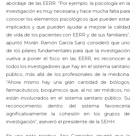
“Ahora mismo hay una gran cantidad de biólogos,
farmacéuticos, bioquímicos que, al no ser médicos, no
están involucrados en el sistema sanitario público. Su
reconocimiento dentro del sistema favorecería
significativamente la cohesión en los grupos de
investigación”, aseveró el presidente de la SEHH.
En una nota positiva, Ana Camacho apuntó que la
COVID-19 ha supuesto pensar en otra forma de
relacionarse entre profesionales: “La pandemia nos ha
servido para organizarnos en red y favorecer el
contacto virtual mediante seminarios de formación, de
intercambio de conocimientos, de dudas sobre
pacientes que seguimos con EERR, y ese vehículo
virtual se va a quedar y es la forma de retomar la
investigación”. Señaló que las sociedades científicas
están favoreciendo la comunicación entre