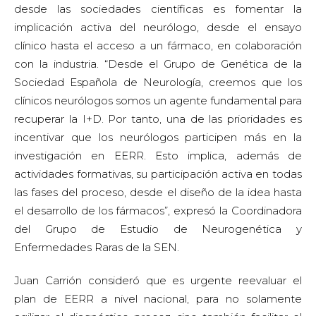
las fases del proceso, desde el diseño de la idea hasta
el desarrollo de los fármacos”, expresó la Coordinadora
del Grupo de Estudio de Neurogenética y
Enfermedades Raras de la SEN.
Juan Carrión consideró que es urgente reevaluar el
plan de EERR a nivel nacional, para no solamente
agilizar el diagnóstico precoz, sino también facilitar el
acceso a medicamentos huérfanos aprobados en la
Unión Europea que aún no están financiados en
España. Además, el director de FEDER cree que es
imprescindible incorporar servicios no farmacológicos a
la cartera de prestaciones, tales como atención
psicológica y rehabilitación. Como ejemplo de la
escasez de estos servicios, los ponentes señalaron que
a día de hoy tenemos una ratio de 6 profesionales de
psicología por cada 100.000 habitantes, cuando la