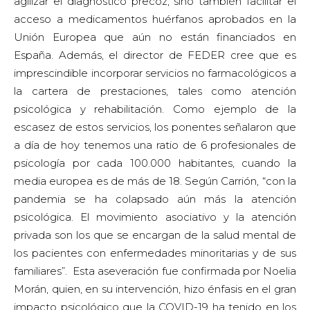
media europea es de más de 18. Según Carrión, “con la
pandemia se ha colapsado aún más la atención
psicológica. El movimiento asociativo y la atención
privada son los que se encargan de la salud mental de
los pacientes con enfermedades minoritarias y de sus
familiares”. Esta aseveración fue confirmada por Noelia
Morán, quien, en su intervención, hizo énfasis en el gran
impacto psicológico que la COVID-19 ha tenido en los
pacientes con EERR y sus familias, y en que la
recuperación de la salud mental es un reto importante
derivado de esta pandemia. “En el diagnóstico de las
EERR sería interesante contar con una perspectiva
multidisciplinar. La psicología puede aportar mucho,
sobre todo a la hora del acompañamiento en el
proceso de diagnóstico, que es tremendamente
complicado para la persona que tiene la enfermedad,
así como para sus familiares” agregó la vicepresidenta
de la SEPCyS.