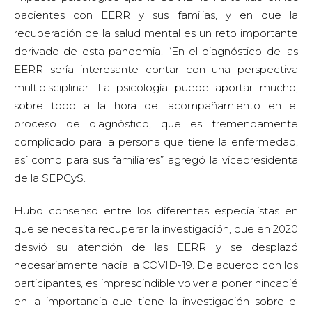
Hubo consenso entre los diferentes especialistas en
que se necesita recuperar la investigación, que en 2020
desvió su atención de las EERR y se desplazó
necesariamente hacia la COVID-19. De acuerdo con los
participantes, es imprescindible volver a poner hincapié
en la importancia que tiene la investigación sobre el
abordaje de las EERR. “Por ejemplo, la psicología en la
investigación es muy necesaria y hace mucha falta para
conocer los elementos psicológicos que pueden estar
implicados y que pueden ayudar a mejorar la calidad
de vida de los pacientes con EERR y de sus familiares”,
apuntó Morán. Ramón García Sanz consideró que uno
de los pilares fundamentales para que la investigación
vuelva a poner el foco en las EERR, es reconocer a
todos los investigadores que hay en el sistema sanitario
público, más allá de los profesionales de la medicina.