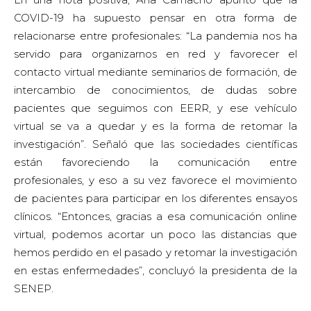
profesionales, y eso a su vez favorece el movimiento
de pacientes para participar en los diferentes ensayos
clínicos. “Entonces, gracias a esa comunicación online
virtual, podemos acortar un poco las distancias que
hemos perdido en el pasado y retomar la investigación
en estas enfermedades”, concluyó la presidenta de la
SENEP.
Los participantes coincidieron en las siguientes
recomendaciones para que la atención socio-
sanitaria vuelva a poner el foco en las EERR:
Es necesario fomentar la transversalidad y la
multidisciplinariedad en el proceso de diagnóstico y
de tratamiento de los pacientes.
Elaborar un registro de los centros de referencia y
de médicos que tienen capacidad de diagnosticar
EERR, y crear redes entre ellos para facilitar el
diagnóstico temprano.
Incluir gestores de caso en la atención sanitaria, que