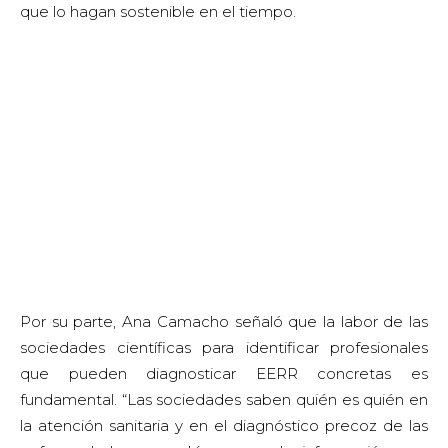
que lo hagan sostenible en el tiempo.
Por su parte, Ana Camacho señaló que la labor de las
sociedades científicas para identificar profesionales
que pueden diagnosticar EERR concretas es
fundamental. “Las sociedades saben quién es quién en
la atención sanitaria y en el diagnóstico precoz de las
enfermedades, y podrían poner la información que
tienen en común. Sería ideal contar con un organismo
que construya este registro, y que estuviese disponible
a nivel nacional”, sugirió Camacho. García Sanz agregó
que la colaboración entre distintos grupos de trabajo, si
permite el intercambio de información y muestras de
pacientes, puede conseguir además que mejore el
desarrollo de proyectos investigación en EERR
concretas. “De igual forma, la colaboración entre
grupos de trabajo y entre CCAA es uno de los pilares