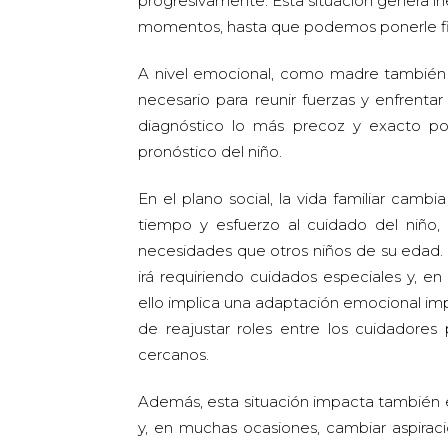
progresivamente. Esta situación genera i
momentos, hasta que podemos ponerle fi
A nivel emocional, como madre también
necesario para reunir fuerzas y enfrentar 
diagnóstico lo más precoz y exacto po
pronóstico del niño.
En el plano social, la vida familiar cam
tiempo y esfuerzo al cuidado del niño
necesidades que otros niños de su edad. P
irá requiriendo cuidados especiales y, en
ello implica una adaptación emocional imp
de reajustar roles entre los cuidadores 
cercanos.
Además, esta situación impacta también en
y, en muchas ocasiones, cambiar aspira