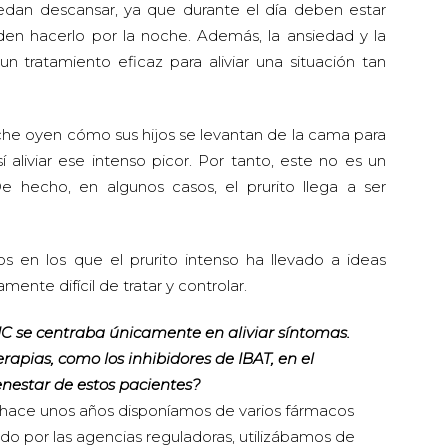
edan descansar, ya que durante el día deben estar
en hacerlo por la noche. Además, la ansiedad y la
 tratamiento eficaz para aliviar una situación tan
che oyen cómo sus hijos se levantan de la cama para
í aliviar ese intenso picor. Por tanto, este no es un
 hecho, en algunos casos, el prurito llega a ser
tos en los que el prurito intenso ha llevado a ideas
ente difícil de tratar y controlar.
IC se centraba únicamente en aliviar síntomas.
apias, como los inhibidores de IBAT, en el
enestar de estos pacientes?
ta hace unos años disponíamos de varios fármacos
o por las agencias reguladoras, utilizábamos de