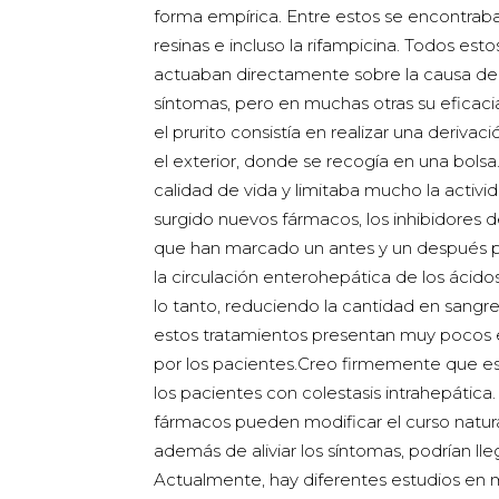
forma empírica. Entre estos se encontraban
resinas e incluso la rifampicina. Todos est
actuaban directamente sobre la causa del p
síntomas, pero en muchas otras su eficaci
el prurito consistía en realizar una derivac
el exterior, donde se recogía en una bolsa
calidad de vida y limitaba mucho la activid
surgido nuevos fármacos, los inhibidores de 
que han marcado un antes y un después p
la circulación enterohepática de los ácidos
lo tanto, reduciendo la cantidad en sangre,
estos tratamientos presentan muy pocos e
por los pacientes.Creo firmemente que es
los pacientes con colestasis intrahepática
fármacos pueden modificar el curso natural
además de aliviar los síntomas, podrían ll
Actualmente, hay diferentes estudios en