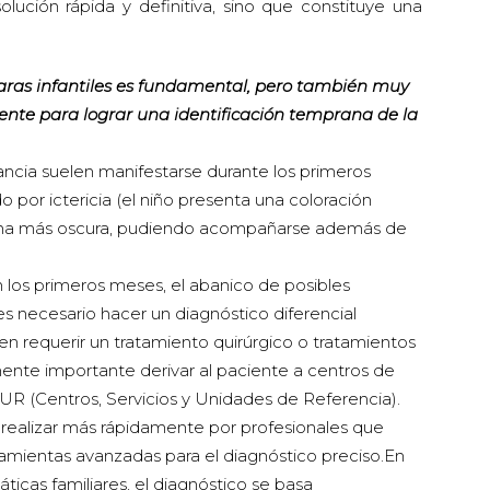
ución rápida y definitiva, sino que constituye una
aras infantiles es fundamental, pero también muy
ente para lograr una identificación temprana de la
nfancia suelen manifestarse durante los primeros
 por ictericia (el niño presenta una coloración
orina más oscura, pudiendo acompañarse además de
os primeros meses, el abanico de posibles
es necesario hacer un diagnóstico diferencial
n requerir un tratamiento quirúrgico o tratamientos
mente importante derivar al paciente a centros de
SUR (Centros, Servicios y Unidades de Referencia).
 realizar más rápidamente por profesionales que
amientas avanzadas para el diagnóstico preciso.En
áticas familiares, el diagnóstico se basa