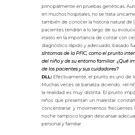
principalmente en pruebas genéticas. Au
en muchos hospitales, no se trata únicamen
también de conocer la historia natural de 
pacientes tendrán a lo largo de su evoluci
insisto en la importancia de contar con c
diagnóstico rápido y adecuado, basado f
síntomas de la PFIC, como el prurito int
del niño y de su entorno familiar. ¿Qué i
de los pacientes y sus cuidadores?
DLL:
Efectivamente, el prurito es uno de
Muchas veces se banaliza diciendo: «el ni
la realidad es muy distinta. El prurito i
niños que presentan un malestar constante
concentrarse y movimientos frecuentes 
noche tampoco logran descansar adecuad
personal y familiar.