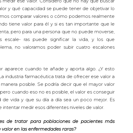
l es medir ese valor. Considero que no hay que buscar
alor y qué capacidad se puede tener de objetivar lo
odemos comparar valores o cómo podemos realmente
ndo tiene valor para él y si es tan importante que le
enta, pero para una persona que no puede moverse,
escale- ras puede significar la vida, y los que
ema, no valoramos poder subir cuatro escalones
lor aparece cuando te añade y aporta algo. ¿Y esto
a industria farmacéutica trata de ofrecer ese valor a
manera posible. Se podría decir que el mayor valor
pero cuando eso no es posible, el valor es conseguir
 de vida y que su día a día sea un poco mejor. Es
ntentar medir esos diferentes niveles de valor.
les de tratar para poblaciones de pacientes más
de valor en las enfermedades raras?