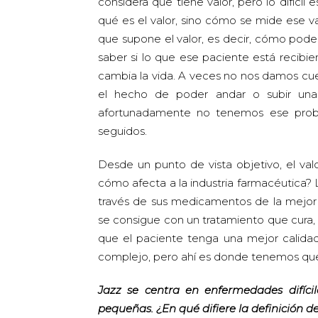
considera que tiene valor, pero lo difíci
qué es el valor, sino cómo se mide ese v
que supone el valor, es decir, cómo p
saber si lo que ese paciente está recibie
cambia la vida. A veces no nos damos cu
el hecho de poder andar o subir unas 
afortunadamente no tenemos ese probl
seguidos.
Desde un punto de vista objetivo, el va
cómo afecta a la industria farmacéutica? L
través de sus medicamentos de la mejor 
se consigue con un tratamiento que cura, 
que el paciente tenga una mejor calidad
complejo, pero ahí es donde tenemos que i
Jazz se centra en enfermedades difíci
pequeñas.
¿En qué difiere la definición 