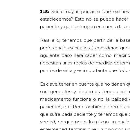
JLS:
Sería muy importante que existier
establecemos? Esto no se puede hacer de
paciente y que se tengan en cuenta las o
Para ello, tenemos que partir de la base
profesionales sanitarios…) consideran que
siguiente paso será saber cómo medirlo y
necesitan unas reglas de medida determ
puntos de vista y es importante que todo
Es clave tener en cuenta que no tienen q
son generales y debemos tener encima 
medicamento funciona o no, la calidad d
pacientes, etc. Pero también debemos ada
que sufre cada paciente y tenemos que b
verdad, porque no es lo mismo un pacie
enfermedad terminal que un niño con una 