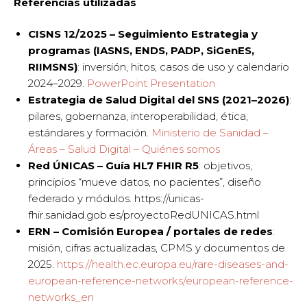
Referencias utilizadas
CISNS 12/2025 – Seguimiento Estrategia y
programas (IASNS, ENDS, PADP, SiGenES,
RIIMSNS)
: inversión, hitos, casos de uso y calendario
2024–2029.
PowerPoint Presentation
Estrategia de Salud Digital del SNS (2021–2026)
:
pilares, gobernanza, interoperabilidad, ética,
estándares y formación.
Ministerio de Sanidad –
Áreas – Salud Digital – Quiénes somos
Red ÚNICAS – Guía HL7 FHIR R5
: objetivos,
principios “mueve datos, no pacientes”, diseño
federado y módulos. https://unicas-
fhir.sanidad.gob.es/proyectoRedUNICAS.html
ERN – Comisión Europea / portales de redes
:
misión, cifras actualizadas, CPMS y documentos de
2025.
https://health.ec.europa.eu/rare-diseases-and-
european-reference-networks/european-reference-
networks_en