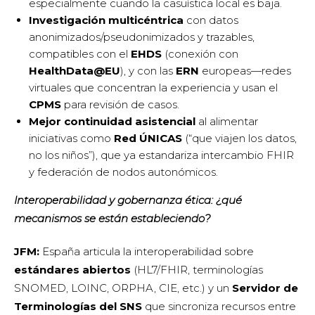
especialmente cuando la casuística local es baja.
Investigación multicéntrica
con datos
anonimizados/pseudonimizados y trazables,
compatibles con el
EHDS
(conexión con
HealthData@EU
), y con las
ERN
europeas—redes
virtuales que concentran la experiencia y usan el
CPMS
para revisión de casos.
Mejor continuidad asistencial
al alimentar
iniciativas como
Red ÚNICAS
(“que viajen los datos,
no los niños”), que ya estandariza intercambio FHIR
y federación de nodos autonómicos.
Interoperabilidad y gobernanza ética: ¿qué
mecanismos se están estableciendo?
JFM:
España articula la interoperabilidad sobre
estándares abiertos
(HL7/FHIR, terminologías
SNOMED, LOINC, ORPHA, CIE, etc.) y un
Servidor de
Terminologías del SNS
que sincroniza recursos entre