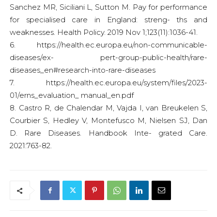
Sanchez MR, Siciliani L, Sutton M. Pay for performance
for specialised care in England: streng- ths and
weaknesses. Health Policy. 2019 Nov 1;123(11):1036-41.
6. https://health.ec.europa.eu/non-communicable-
diseases/ex- pert-group-public-health/rare-
diseases_en#research-into-rare-diseases
7. https://health.ec.europa.eu/system/files/2023-
01/erns_evaluation_ manual_en.pdf
8. Castro R, de Chalendar M, Vajda I, van Breukelen S,
Courbier S, Hedley V, Montefusco M, Nielsen SJ, Dan
D. Rare Diseases. Handbook Inte- grated Care.
2021:763-82.