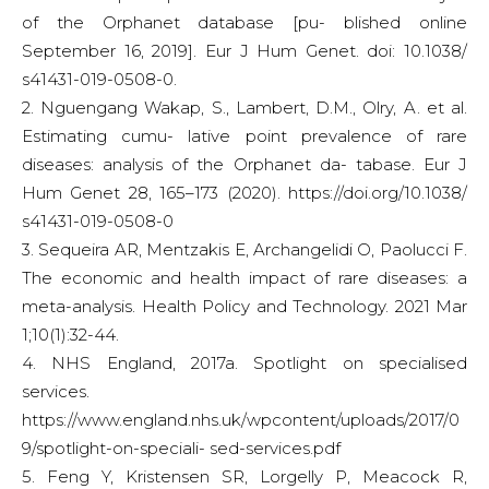
of the Orphanet database [pu- blished online
September 16, 2019]. Eur J Hum Genet. doi: 10.1038/
s41431-019-0508-0.
2. Nguengang Wakap, S., Lambert, D.M., Olry, A. et al.
Estimating cumu- lative point prevalence of rare
diseases: analysis of the Orphanet da- tabase. Eur J
Hum Genet 28, 165–173 (2020). https://doi.org/10.1038/
s41431-019-0508-0
3. Sequeira AR, Mentzakis E, Archangelidi O, Paolucci F.
The economic and health impact of rare diseases: a
meta-analysis. Health Policy and Technology. 2021 Mar
1;10(1):32-44.
4. NHS England, 2017a. Spotlight on specialised
services.
https://www.england.nhs.uk/wpcontent/uploads/2017/0
9/spotlight-on-speciali- sed-services.pdf
5. Feng Y, Kristensen SR, Lorgelly P, Meacock R,