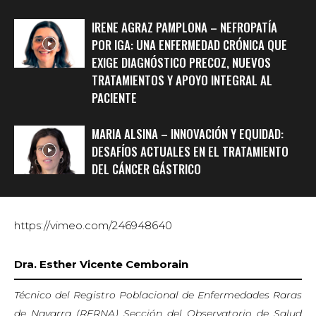
IRENE AGRAZ PAMPLONA – NEFROPATÍA
POR IGA: UNA ENFERMEDAD CRÓNICA QUE
EXIGE DIAGNÓSTICO PRECOZ, NUEVOS
TRATAMIENTOS Y APOYO INTEGRAL AL
PACIENTE
MARIA ALSINA – INNOVACIÓN Y EQUIDAD:
DESAFÍOS ACTUALES EN EL TRATAMIENTO
DEL CÁNCER GÁSTRICO
https://vimeo.com/246948640
Dra. Esther Vicente Cemborain
Técnico del Registro Poblacional de Enfermedades Raras
de Navarra (RERNA) Sección del Observatorio de Salud