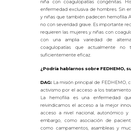
niña con coagulopatías congénitas. Hi
enfermedad exclusiva de hombres. Sin e
y niñas que también padecen hemofilia A
no con severidad grave. Es importante rec
requieren las mujeres y niñas con coagul
con una amplia variedad de alternat
coagulopatías que actualmente no 
suficientemente eficaz.
¿Podría hablarnos sobre FEDHEMO, su m
DAG:
La misión principal de FEDHEMO, com
activismo por el acceso a los tratamiento
La hemofilia es una enfermedad que
reivindicamos el acceso a la mejor innov
acceso a nivel nacional, autonómico y 
embargo, como asociación de pacientes
como campamentos, asambleas y mucha 