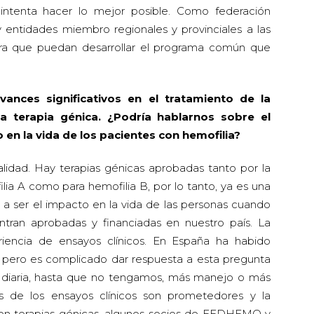
ntenta hacer lo mejor posible. Como federación
 entidades miembro regionales y provinciales a las
ra que puedan desarrollar el programa común que
ances significativos en el tratamiento de la
la terapia génica. ¿Podría hablarnos sobre el
en la vida de los pacientes con hemofilia?
lidad. Hay terapias génicas aprobadas tanto por la
a A como para hemofilia B, por lo tanto, ya es una
a a ser el impacto en la vida de las personas cuando
ntran aprobadas y financiadas en nuestro país. La
iencia de ensayos clínicos. En España ha habido
, pero es complicado dar respuesta a esta pregunta
ca diaria, hasta que no tengamos, más manejo o más
os de los ensayos clínicos son prometedores y la
 en terapias génicas, algunos socios de FEDHEMO y