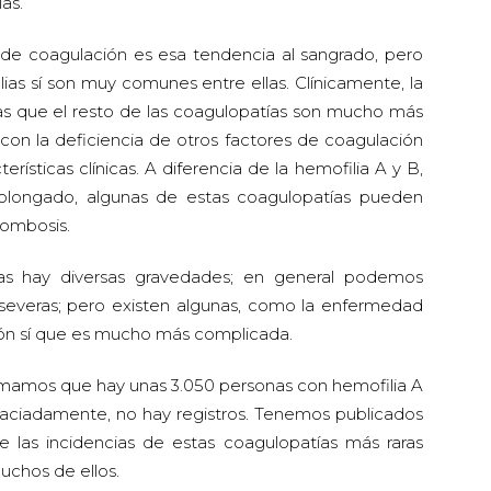
as.
os de coagulación es esa tendencia al sangrado, pero
ias sí son muy comunes entre ellas. Clínicamente, la
ras que el resto de las coagulopatías son mucho más
 con la deficiencia de otros factores de coagulación
rísticas clínicas. A diferencia de la hemofilia A y B,
rolongado, algunas de estas coagulopatías pueden
rombosis.
as hay diversas gravedades; en general podemos
o severas; pero existen algunas, como la enfermedad
ación sí que es mucho más complicada.
imamos que hay unas 3.050 personas con hemofilia A
raciadamente, no hay registros. Tenemos publicados
 las incidencias de estas coagulopatías más raras
muchos de ellos.