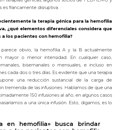
 es francamente disruptiva.
cientemente la terapia génica para la hemofilia
iva, ¿qué elementos diferenciales considera que
 a los pacientes con hemofilia?
arece obvio, la hemofilia A y la B actualmente
on mayor o menor intensidad. En cualquier caso,
emanales, bisemanales o mensuales, e incluso en
s cada dos o tres días. Es evidente que una terapia
supone una reducción sustancial de la carga de
ión tremenda de las infusiones. Hablamos de que una
ximadamente 150 infusiones al año, en algunos casos
pasaríamos a una única infusión. Esto, digamos, es lo
a en hemofilia» busca brindar