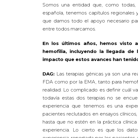
Somos una entidad que, como todas, i
española, tenemos capítulos regionales y
que damos todo el apoyo necesario pa
entre todos marcamos.
En los últimos años, hemos visto av
hemofilia, incluyendo la llegada de 
impacto que estos avances han tenido 
DAG:
Las terapias génicas ya son una rea
FDA como por la EMA, tanto para hemofili
realidad. Lo complicado es definir cuál v
todavía estas dos terapias no se encue
experiencia que tenemos es una exper
pacientes reclutados en ensayos clínicos
hasta que no estén en la práctica clíni
experiencia. Lo cierto es que los dat
experiencia reportada por los pacientes