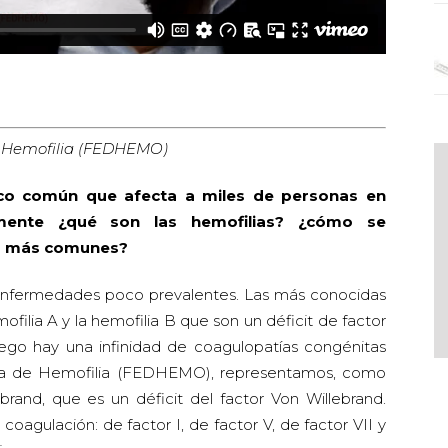
e Hemofilia (FEDHEMO)
co común que afecta a miles de personas en
emente ¿qué son las hemofilias? ¿cómo se
as más comunes?
enfermedades poco prevalentes. Las más conocidas
mofilia A y la hemofilia B que son un déficit de factor
uego hay una infinidad de coagulopatías congénitas
la de Hemofilia (FEDHEMO), representamos, como
and, que es un déficit del factor Von Willebrand.
 coagulación: de factor I, de factor V, de factor VII y