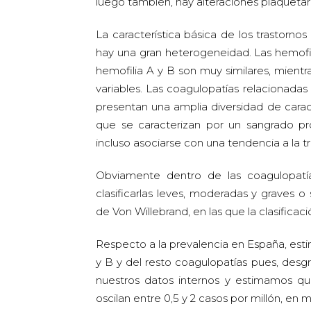
luego también, hay alteraciones plaquetari
La característica básica de los trastorn
hay una gran heterogeneidad. Las hemofil
hemofilia A y B son muy similares, mient
variables. Las coagulopatías relacionadas
presentan una amplia diversidad de caracte
que se caracterizan por un sangrado p
incluso asociarse con una tendencia a la t
Obviamente dentro de las coagulopatí
clasificarlas leves, moderadas y graves 
de Von Willebrand, en las que la clasific
Respecto a la prevalencia en España, est
y B y del resto coagulopatías pues, desg
nuestros datos internos y estimamos que
oscilan entre 0,5 y 2 casos por millón, en 