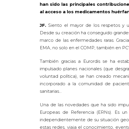
han sido las principales contribucio
al acceso a los medicamentos huérfa
JF.
Siento el mayor de los respetos y u
Desde su creación ha conseguido grandes 
marco de las enfermedades raras. Gracias
EMA, no solo en el COMP, también en P
También gracias a Eurordis se ha esta
impulsado planes nacionales (que desgr
voluntad política), se han creado mecan
incorporado a la comunidad de pacient
sanitarias…
Una de las novedades que ha sido impuls
Europeas de Referencia (ERNs). Es un
independientemente de su situación geog
estas redes, viaja el conocimiento, event