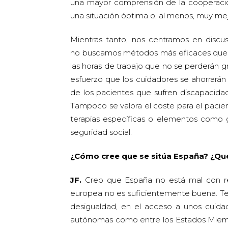
una mayor comprensión de la cooperació
una situación óptima o, al menos, muy me
Mientras tanto, nos centramos en discus
no buscamos métodos más eficaces que
las horas de trabajo que no se perderán gr
esfuerzo que los cuidadores se ahorrarán 
de los pacientes que sufren discapacidad
Tampoco se valora el coste para el pacie
terapias específicas o elementos como g
seguridad social.
¿Cómo cree que se sitúa España? ¿Qu
JF.
Creo que España no está mal con re
europea no es suficientemente buena. T
desigualdad, en el acceso a unos cuida
autónomas como entre los Estados Miemb